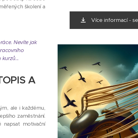
aměřených školení a
Více informací -
áce. Nevíte jak
pracovního
kurzů...
TOPIS A
m, ale i každému,
 lepšího zaměstnání.
ě napsat motivační