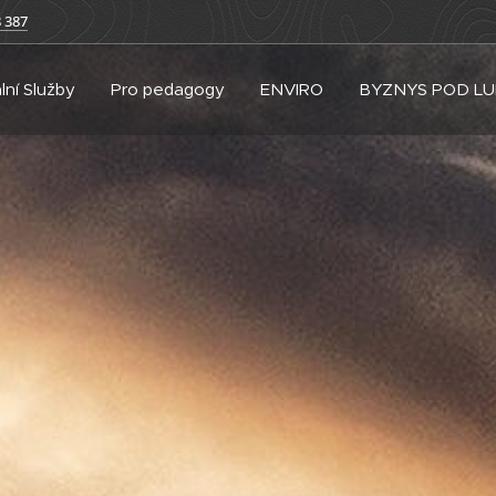
 387
lní Služby
Pro pedagogy
ENVIRO
BYZNYS POD L