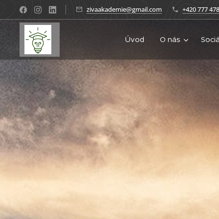
zivaakademie@gmail.com
+420 777 478
Úvod
O nás
Sociá