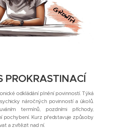
 S PROKRASTINACÍ
onické odkládání plnění povinností. Týká
psychicky náročných povinností a úkolů.
váním termínů, pozdními příchody,
tní pochybení. Kurz představuje způsoby
at a zvítězit nad ní.