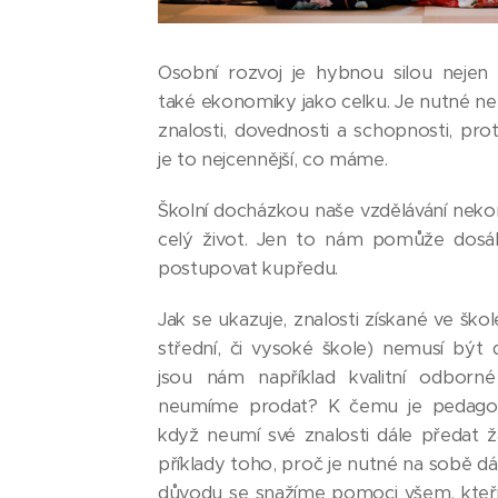
Osobní rozvoj je hybnou silou nejen 
také ekonomiky jako celku. Je nutné neu
znalosti, dovednosti a schopnosti, prot
je to nejcennější, co máme.
Školní docházkou naše vzdělávání nekonč
celý život. Jen to nám pomůže dosáh
postupovat kupředu.
Jak se ukazuje, znalosti získané ve škole
střední, či vysoké škole) nemusí být 
jsou nám například kvalitní odborné
neumíme prodat? K čemu je pedagog
když neumí své znalosti dále předat 
příklady toho, proč je nutné na sobě dá
důvodu se snažíme pomoci všem, kteří