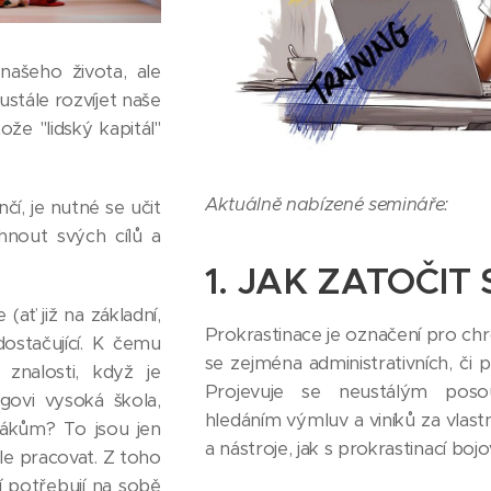
našeho života, ale
stále rozvíjet naše
ože "lidský kapitál"
Aktuálně nabízené semináře:
í, je nutné se učit
nout svých cílů a
1. JAK ZATOČIT
 (ať již na základní,
Prokrastinace je označení pro chr
dostačující. K čemu
se zejména administrativních, či 
 znalosti, když je
Projevuje se neustálým posou
ovi vysoká škola,
hledáním výmluv a viníků za vlas
žákům? To jsou jen
a nástroje, jak s prokrastinací bojov
le pracovat. Z toho
 potřebují na sobě