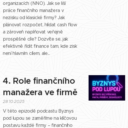
organizacích (NNO). Jak se liší
práce finančního manažera v
nezisku od klasické firmy? Jak
plánovat rozpočet, hlídat cash flow
a zároveň naplňovat veřejně
prospěšné cíle? Dozvíte se, jak
efektivně řídit finance tam, kde zisk
není hlavním cílem, ale...
4. Role finančního
manažera ve firmě
28.10.2025
V této epizodě podcastu Byznys
pod lupou se zaměříme na klíčovou
postavu každé firmy – finančního