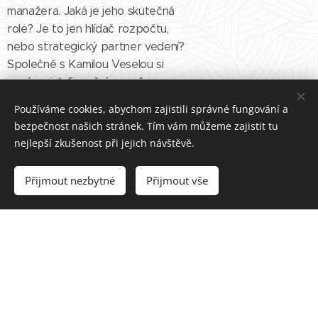
manažera. Jaká je jeho skutečná
role? Je to jen hlídač rozpočtu,
nebo strategický partner vedení?
Společně s Kamilou Veselou si
povíme, jak finanční manažer
ovlivňuje investice, plánování, cash
Používáme cookies, abychom zajistili správné fungování a
flow i rozhodování celé firmy.
bezpečnost našich stránek. Tím vám můžeme zajistit tu
Dozvíte se, jak...
nejlepší zkušenost při jejich návštěvě.
Přijmout nezbytné
Přijmout vše
3. Manažer nebo
lídr
28.10.2025
V dalším dílu podcastu Byznys pod
lupou se zaměříme na rozdíl mezi
manažerem, vedoucím a lídrem. Jak