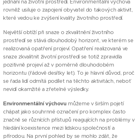
jednání na životní prostředí. Environmentální výchova
rovněž usiluje o zapojení obyvatel do takových aktivit,
které vedou ke zvýšení kvality životního prostředí.
Největší obtíží při snaze o zkvalitnění životního
prostředí se stává dlouhodobý horizont, ve kterém se
realizovaná opatření projeví. Opatření realizovaná ve
snaze zkvalitnit životní prostředí se totiž zpravidla
pozitivně projeví až v poměrně dlouhodobém
horizontu (řádově desítky let). To je hlavní důvod, proč
se řada lidí odmítá podílet na těchto aktivitách, neboť
nevidí okamžité a zřetelné výsledky.
Environmentální výchovu
můžeme v širším pojetí
chápat jako souhrnné označení pro komplex často
značně se různících přístupů reagujících na problémy v
hledání koexistence mezi lidskou společností a
přírodou. Na první pohled by se mohlo zdát, že