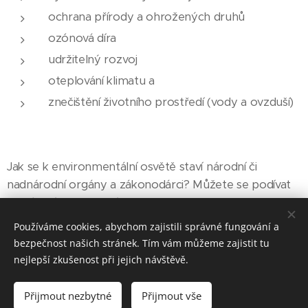
ochrana přírody a ohrožených druhů
ozónová díra
udržitelný rozvoj
oteplování klimatu a
znečištění životního prostředí (vody a ovzduší)
Jak se k environmentální osvětě staví národní či
nadnárodní orgány a zákonodárci? Můžete se podívat
na klíčové strategické dokumenty....
Používáme cookies, abychom zajistili správné fungování a
bezpečnost našich stránek. Tím vám můžeme zajistit tu
nejlepší zkušenost při jejich návštěvě.
Přijmout nezbytné
Přijmout vše