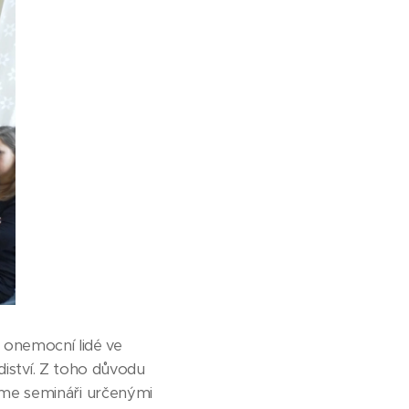
i onemocní lidé ve
diství. Z toho důvodu
eme semináři určenými