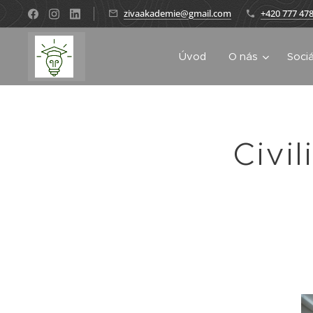
zivaakademie@gmail.com
+420 777 478
Úvod
O nás
Sociá
Civi