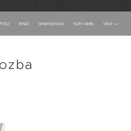
UPOU
NNO
Gramotnost
Soft-skills
Více
rozba