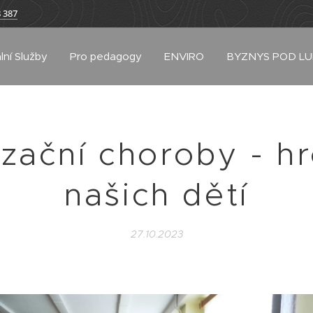
 387
lní Služby
Pro pedagogy
ENVIRO
BYZNYS POD L
lizační choroby - h
našich dětí
27.10.2023